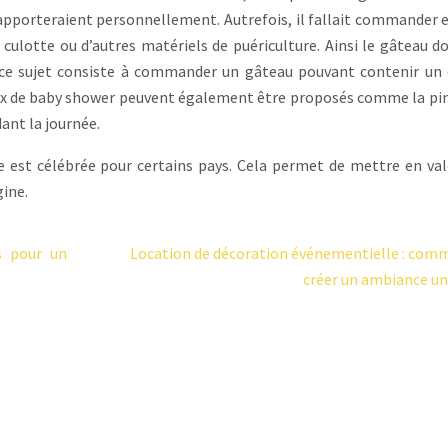
s apporteraient personnellement. Autrefois, il fallait commander et
ulotte ou d’autres matériels de puériculture. Ainsi le gâteau do
l à ce sujet consiste à commander un gâteau pouvant contenir un
s jeux de baby shower peuvent également être proposés comme la pi
dant la journée.
 est célébrée pour certains pays. Cela permet de mettre en val
gine.
s pour un
Location de décoration événementielle : com
créer un ambiance un