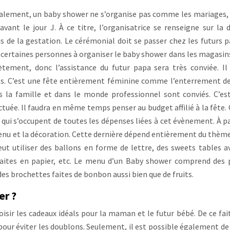
ralement, un baby shower ne s’organise pas comme les mariages, 
nt le jour J. À ce titre, l’organisatrice se renseigne sur la 
s de la gestation. Le cérémonial doit se passer chez les futurs p
certaines personnes à organiser le baby shower dans les magasins.
tement, donc l’assistance du futur papa sera très conviée. Il
es. C’est une fête entièrement féminine comme l’enterrement de
s la famille et dans le monde professionnel sont conviés. C’est
ectuée. Il faudra en même temps penser au budget affilié à la fête. 
és qui s’occupent de toutes les dépenses liées à cet évènement. À pa
 menu et la décoration. Cette dernière dépend entièrement du thème
peut utiliser des ballons en forme de lettre, des sweets tables a
faites en papier, etc. Le menu d’un Baby shower comprend des 
es brochettes faites de bonbon aussi bien que de fruits.
er ?
isir les cadeaux idéals pour la maman et le futur bébé. De ce fait,
r pour éviter les doublons. Seulement, il est possible également de 