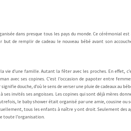
anisée dans presque tous les pays du monde. Ce cérémonial est
ur but de remplir de cadeau le nouveau bébé avant son accouc
a vie d’une famille. Autant la fêter avec les proches. En effet, c’
aman avec ses copines. C’est l’occasion de papoter entre femme
 signifie douche, d’où le sens de verser une pluie de cadeaux au béb
 ses invités ses angoisses. Les copines qui sont déjà mères donn
utrefois, le baby shower était organisé par une amie, cousine ou 
uellement, tous les enfants à naître y ont droit. Seulement des 
 toute l’organisation.